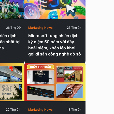
26 Thg 09
Marketing News
25 Thg 04
hiến dịch
Microsoft tung chiến dịch
ắc nhất tại
kỷ niệm 50 năm với đầy
ds
hoài niệm, khéo léo khơi
gợi di sản công nghệ đồ sộ
22 Thg 04
Marketing News
18 Thg 04