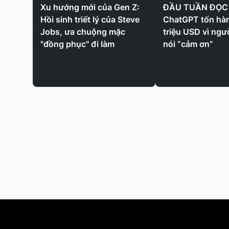
Xu hướng mới của Gen Z:
ĐẦU TUẦN ĐỌC 
Hồi sinh triết lý của Steve
ChatGPT tốn hà
Jobs, ưa chuộng mặc
triệu USD vì ngư
"đồng phục" đi làm
nói “cảm ơn”