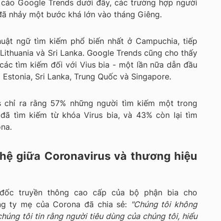
 cáo Google Trends dưới đây, các trường hợp người
đã nhảy một bước khá lớn vào tháng Giêng.
huật ngữ tìm kiếm phổ biến nhất ở Campuchia, tiếp
 Lithuania và Sri Lanka. Google Trends cũng cho thấy
các tìm kiếm đối với Vius bia - một lần nữa dẫn đầu
à Estonia, Sri Lanka, Trung Quốc và Singapore.
s chỉ ra rằng 57% những người tìm kiếm một trong
đã tìm kiếm từ khóa Virus bia, và 43% còn lại tìm
ona.
 hệ giữa Coronavirus và thương hiệu
ốc truyền thông cao cấp của bộ phận bia cho
ông ty mẹ của Corona đã chia sẻ:
"C
húng tôi không
chúng tôi tin rằng người tiêu dùng của chúng tôi, hiểu