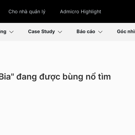
Cho nhà quản lý
Admicro Highlight
ing
Case Study
Báo cáo
Góc nh
 Bia" đang được bùng nổ tìm