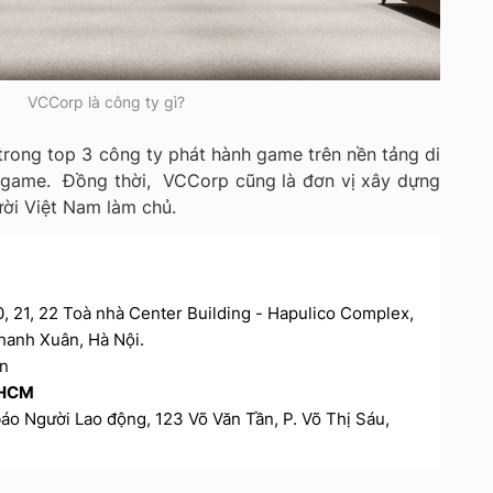
VCCorp là công ty gì?
rong top 3 công ty phát hành game trên nền tảng di
agame. Đồng thời, VCCorp cũng là đơn vị xây dựng
ười Việt Nam làm chủ.
20, 21, 22 Toà nhà Center Building - Hapulico Complex,
hanh Xuân, Hà Nội.
vn
P HCM
 báo Người Lao động, 123 Võ Văn Tần, P. Võ Thị Sáu,