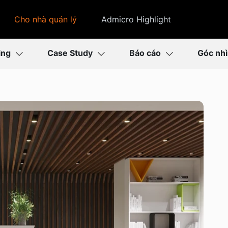
Cho nhà quản lý
Admicro Highlight
ing
Case Study
Báo cáo
Góc nh