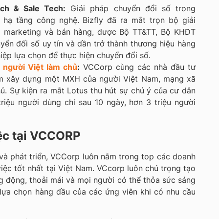
ch & Sale Tech:
Giải pháp chuyển đổi số trong
 hạ tầng công nghệ. Bizfly đã ra mắt trọn bộ giải
o marketing và bán hàng, được Bộ TT&TT, Bộ KHĐT
uyển đối số uy tín và dần trở thành thương hiệu hàng
ệp lựa chọn để thực hiện chuyển đổi số.
 người Việt làm chủ
:
VCCorp cùng các nhà đầu tư
âm xây dựng một MXH của người Việt Nam, mạng xã
hủ. Sự kiện ra mắt Lotus thu hút sự chú ý của cư dân
riệu người dùng chỉ sau 10 ngày, hơn 3 triệu người
iệc tại VCCORP
và phát triển, VCCorp luôn nằm trong top các doanh
iệc tốt nhất tại Việt Nam. VCcorp luôn chú trọng tạo
g động, thoải mái và mọi người có thể thỏa sức sáng
ự lựa chọn hàng đầu của các ứng viên khi có nhu cầu