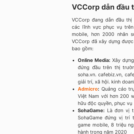
VCCorp dẫn đầu t
VCCorp đang dẫn đầu thị t
các lĩnh vực phục vụ trên
mobile, hơn 2000 nhân 
VCCorp đã xây dựng được mộ
bao gồm:
Online Media:
Xây dựng 
đứng đầu trên thị trườ
soha.vn. cafebiz.vn, cafe
giải trí, xã hội. kinh doa
Admicro
:
Quảng cáo trự
Việt Nam với hơn 200 we
hữu độc quyền, phục vụ 
SohaGame:
Là đơn vị t
SohaGame đứng vị trí t
game mobile, 8 triệu n
hành trong năm 2020