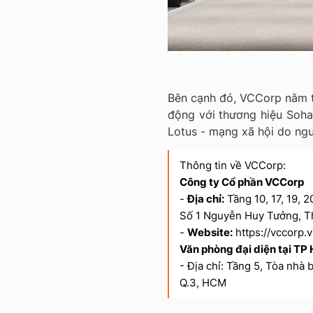
Bên cạnh đó, VCCorp nằm t
động với thương hiệu Soh
Lotus - mạng xã hội do ng
Thông tin về VCCorp:
Công ty Cổ phần VCCorp
-
Địa chỉ:
Tầng 10, 17, 19, 
Số 1 Nguyễn Huy Tưởng, T
-
Website:
https://vccorp.
Văn phòng đại diện tại T
- Địa chỉ: Tầng 5, Tòa nhà
Q.3, HCM