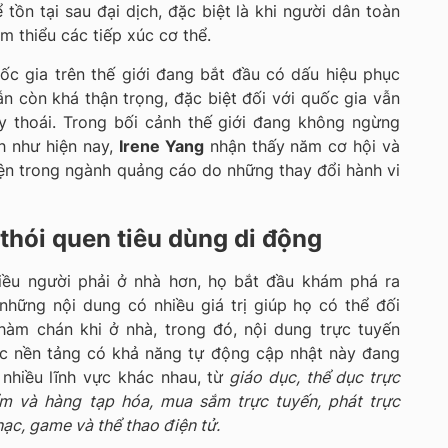
 tồn tại sau đại dịch, đặc biệt là khi người dân toàn
m thiểu các tiếp xúc cơ thể.
ốc gia trên thế giới đang bắt đầu có dấu hiệu phục
 vẫn còn khá thận trọng, đặc biệt đối với quốc gia vẫn
y thoái. Trong bối cảnh thế giới đang không ngừng
h như hiện nay,
Irene Yang
nhận thấy năm cơ hội và
iện trong ngành quảng cáo do những thay đổi hành vi
 thói quen tiêu dùng di động
hiều người phải ở nhà hơn, họ bắt đầu khám phá ra
những nội dung có nhiều giá trị giúp họ có thể đối
hàm chán khi ở nhà, trong đó, nội dung trực tuyến
ác nền tảng có khả năng tự động cập nhật này đang
nhiều lĩnh vực khác nhau, từ
giáo dục, thể dục trực
ẩm và hàng tạp hóa, mua sắm trực tuyến, phát trực
ạc, game và thể thao điện tử.