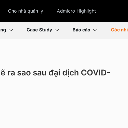
Cho nhà quản lý
Admicro Highlight
ing
Case Study
Báo cáo
Góc nh
ẽ ra sao sau đại dịch COVID-