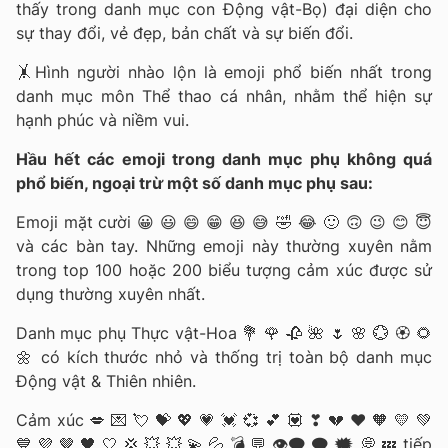
thấy trong danh mục con Động vật-Bọ) đại diện cho
sự thay đổi, vẻ đẹp, bản chất và sự biến đổi.
🤸Hình người nhào lộn là emoji phổ biến nhất trong
danh mục môn Thể thao cá nhân, nhằm thể hiện sự
hạnh phúc và niềm vui.
Hầu hết các emoji trong danh mục phụ không quá
phổ biến, ngoại trừ một số danh mục phụ sau:
Emoji mặt cười 😀 😃 😄 😁 😆 😅 🤣 ​​😂 🙂 🙃 😉 😊 😇
và các bàn tay. Những emoji này thường xuyên nằm
trong top 100 hoặc 200 biểu tượng cảm xúc được sử
dụng thường xuyên nhất.
Danh mục phụ Thực vật-Hoa 💐 🌹 🥀 🌺 🌷 🌸 💮 🏵️ 🌻
🌼 có kích thước nhỏ và thống trị toàn bộ danh mục
Động vật & Thiên nhiên.
Cảm xúc 💋 💌 💘 💝 💖 💗 💓 💞 💕 💟 ❣ 💔 ❤ 🧡 💛 💚
💙 💜 🤎 🖤 🤍 💢 💥 💥 💫 💦 💣 💬 👁️‍🗨️ 🗨 🗯 💭 💤 tiếp