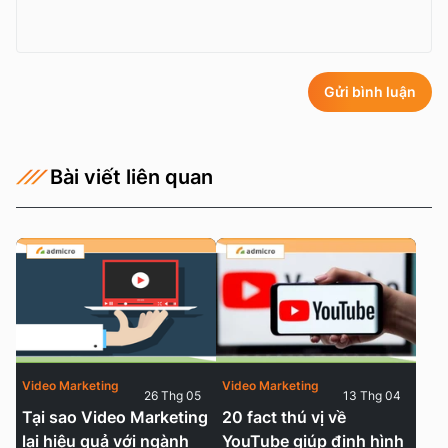
Gửi bình luận
Bài viết liên quan
Video Marketing
Video Marketing
26 Thg 05
13 Thg 04
Tại sao Video Marketing
20 fact thú vị về
lại hiệu quả với ngành
YouTube giúp định hình