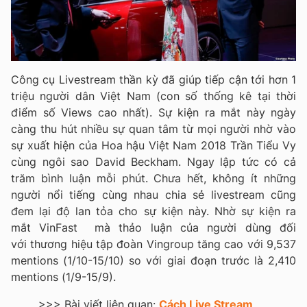
Công cụ Livestream thần kỳ đã giúp tiếp cận tới hơn 1
triệu người dân Việt Nam (con số thống kê tại thời
điểm số Views cao nhất). Sự kiện ra mắt này ngày
càng thu hút nhiều sự quan tâm từ mọi người nhờ vào
sự xuất hiện của Hoa hậu Việt Nam 2018 Trần Tiểu Vy
cùng ngôi sao David Beckham. Ngay lập tức có cả
trăm bình luận mỗi phút. Chưa hết, không ít những
người nổi tiếng cùng nhau chia sẻ livestream cũng
đem lại độ lan tỏa cho sự kiện này. Nhờ sự kiện ra
mắt VinFast mà thảo luận của người dùng đối
với thương hiệu tập đoàn Vingroup tăng cao với 9,537
mentions (1/10-15/10) so với giai đoạn trước là 2,410
mentions (1/9-15/9).
>>> Bài viết liên quan:
Cách Live Stream