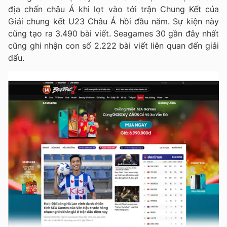
địa chấn châu Á khi lọt vào tới trận Chung Kết của
Giải chung kết U23 Châu Á hồi đầu năm. Sự kiện này
cũng tạo ra 3.490 bài viết. Seagames 30 gần đây nhất
cũng ghi nhận con số 2.222 bài viết liên quan đến giải
đấu.