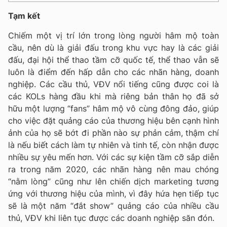
Tạm kết
Chiếm một vị trí lớn trong lòng người hâm mộ toàn
cầu, nên dù là giải đấu trong khu vực hay là các giải
đấu, đại hội thể thao tầm cỡ quốc tế, thể thao vẫn sẽ
luôn là điểm đến hấp dẫn cho các nhãn hàng, doanh
nghiệp. Các cầu thủ, VĐV nổi tiếng cũng được coi là
các KOLs hàng đầu khi mà riêng bản thân họ đã sở
hữu một lượng “fans” hâm mộ vô cùng đông đảo, giúp
cho việc đặt quảng cáo của thương hiệu bên cạnh hình
ảnh của họ sẽ bớt đi phần nào sự phản cảm, thậm chí
là nếu biết cách làm tự nhiên và tinh tế, còn nhận được
nhiều sự yêu mến hơn. Với các sự kiện tầm cỡ sắp diễn
ra trong năm 2020, các nhãn hàng nên mau chóng
“nằm lòng” cũng như lên chiến dịch marketing tương
ứng với thương hiệu của mình, vì đây hứa hẹn tiếp tục
sẽ là một năm “đắt show” quảng cáo của nhiều cầu
thủ, VĐV khi liên tục được các doanh nghiệp săn đón.