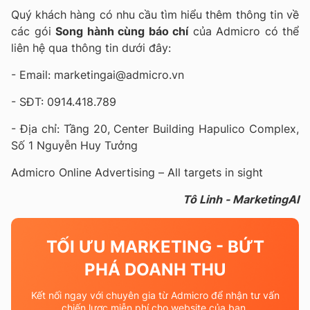
Quý khách hàng có nhu cầu tìm hiểu thêm thông tin về
các gói
Song hành cùng báo chí
của Admicro có thể
liên hệ qua thông tin dưới đây:
- Email: marketingai@admicro.vn
- SĐT: 0914.418.789
- Địa chỉ: Tầng 20, Center Building Hapulico Complex,
Số 1 Nguyễn Huy Tưởng
Admicro Online Advertising – All targets in sight
Tô Linh - MarketingAI
TỐI ƯU MARKETING - BỨT
PHÁ DOANH THU
Kết nối ngay với chuyên gia từ Admicro để nhận tư vấn
chiến lược miễn phí cho website của bạn.