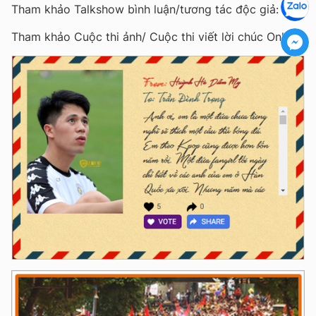
Tham khảo Talkshow bình luận/tương tác độc giả:
Tham khảo Cuộc thi ảnh/ Cuộc thi viết lời chúc Online: