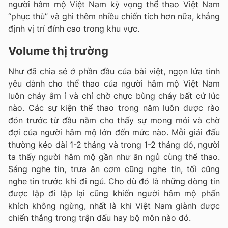
người hâm mộ Việt Nam kỳ vọng thể thao Việt Nam
“phục thù” và ghi thêm nhiều chiến tích hơn nữa, khẳng
định vị trí đỉnh cao trong khu vực.
Volume thị trường
Như đã chia sẻ ở phần đầu của bài việt, ngọn lửa tình
yêu dành cho thể thao của người hâm mộ Việt Nam
luôn cháy âm ỉ và chỉ chờ chực bùng cháy bất cứ lúc
nào. Các sự kiện thể thao trong năm luôn được rào
đón trước từ đầu năm cho thấy sự mong mỏi và chờ
đợi của người hâm mộ lớn đến mức nào. Mỗi giải đấu
thường kéo dài 1-2 tháng và trong 1-2 tháng đó, người
ta thấy người hâm mộ gần như ăn ngủ cùng thể thao.
Sáng nghe tin, trưa ăn cơm cũng nghe tin, tối cũng
nghe tin trước khi đi ngủ. Cho dù đó là những dòng tin
được lặp đi lặp lại cũng khiến người hâm mộ phấn
khích không ngừng, nhất là khi Việt Nam giành được
chiến thắng trong trận đấu hay bộ môn nào đó.