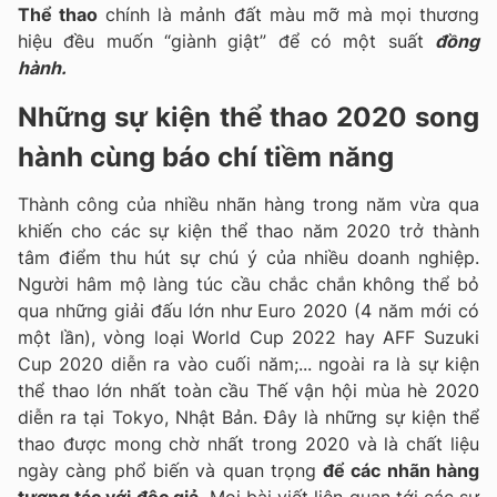
Thể thao
chính là mảnh đất màu mỡ mà mọi thương
hiệu đều muốn “giành giật” để có một suất
đồng
hành.
Những sự kiện thể thao 2020 song
hành cùng báo chí tiềm năng
Thành công của nhiều nhãn hàng trong năm vừa qua
khiến cho các sự kiện thể thao năm 2020 trở thành
tâm điểm thu hút sự chú ý của nhiều doanh nghiệp.
Người hâm mộ làng túc cầu chắc chắn không thể bỏ
qua những giải đấu lớn như Euro 2020 (4 năm mới có
một lần), vòng loại World Cup 2022 hay AFF Suzuki
Cup 2020 diễn ra vào cuối năm;... ngoài ra là sự kiện
thể thao lớn nhất toàn cầu Thế vận hội mùa hè 2020
diễn ra tại Tokyo, Nhật Bản. Đây là những sự kiện thể
thao được mong chờ nhất trong 2020 và là chất liệu
ngày càng phổ biến và quan trọng
để các nhãn hàng