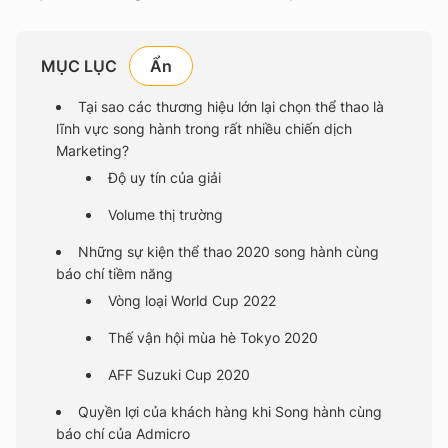
MỤC LỤC
Tại sao các thương hiệu lớn lại chọn thể thao là
lĩnh vực song hành trong rất nhiều chiến dịch
Marketing?
Độ uy tín của giải
Volume thị trường
Những sự kiện thể thao 2020 song hành cùng
báo chí tiềm năng
Vòng loại World Cup 2022
Thế vận hội mùa hè Tokyo 2020
AFF Suzuki Cup 2020
Quyền lợi của khách hàng khi Song hành cùng
báo chí của Admicro