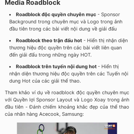
Media Roadblock
Roadblock độc quyền chuyên mục
- Sponsor
Background trong chuyên mục và Logo trong ảnh
đầu tiên trong các bài viết nội dung về giải đấu
Roadblock theo trận đấu hot
- Hiển thị nhận diện
thương hiệu độc quyền trên các bài viết liên quan
đến giải đấu trong những ngày HOT.
Roadblock trên tuyến nội dung hot
- Hiển thị
nhận diện thương hiệu độc quyền trên các Tuyến nội
dung Hot của các giải thể thao.
Tham khảo ví dụ về roadblock độc quyền chuyên mục
với Quyền lợi Sponsor Layout và Logo Xoay trong ảnh
đầu tiên - Đánh chiếm khoảng khắc đẹp của thể thao
của nhãn hàng Acecook, Samsung: