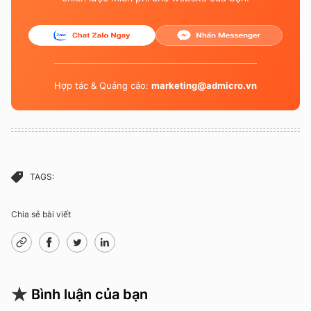
Hợp tác & Quảng cáo:
marketing@admicro.vn
TAGS:
Chia sẻ bài viết
Bình luận của bạn