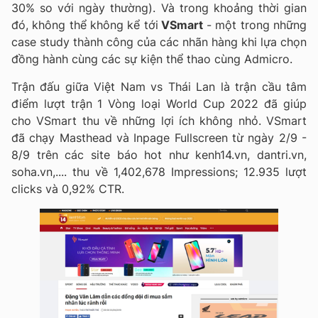
30% so với ngày thường). Và trong khoảng thời gian
đó, không thể không kể tới
VSmart
- một trong những
case study thành công của các nhãn hàng khi lựa chọn
đồng hành cùng các sự kiện thể thao cùng Admicro.
Trận đấu giữa Việt Nam vs Thái Lan là trận cầu tâm
điểm lượt trận 1 Vòng loại World Cup 2022 đã giúp
cho VSmart thu về những lợi ích không nhỏ. VSmart
đã chạy Masthead và Inpage Fullscreen từ ngày 2/9 -
8/9 trên các site báo hot như kenh14.vn, dantri.vn,
soha.vn,.... thu về 1,402,678 Impressions; 12.935 lượt
clicks và 0,92% CTR.