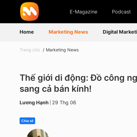
E-Magazine
Podcast
Home
Marketing News
Digital Market
Trang chủ
Marketing News
Thế giới di động: Đồ công n
sang cả bán kính!
Lương Hạnh
29 Thg 06
Chia sẻ