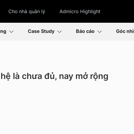
Cho nhà quản lý
Admicro Highlight
ing
Case Study
Báo cáo
Góc nh
ghệ là chưa đủ, nay mở rộng