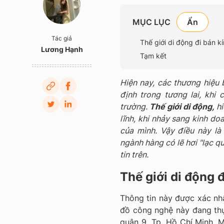
MỤC LỤC
Tác giả
Thế giới di động đi bán k
Lương Hạnh
Tạm kết
Hiện nay, các thương hiệu 
định trong tương lai, khi
trường.
Thế giới di động,
hi
lĩnh, khi nhảy sang kinh do
của mình. Vậy điều này l
ngành hàng có lẽ hơi "lạc q
tin trên.
Thế giới di động 
Thông tin này được xác nhậ
đồ công nghệ này đang thực
quận 9, Tp. Hồ Chí Minh. 