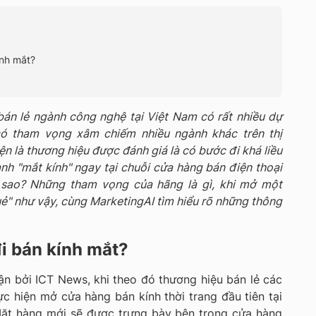
ính mắt?
bán lẻ ngành công nghệ tại Việt Nam có rất nhiều dự
 có tham vọng xâm chiếm nhiều ngành khác trên thị
ện là thương hiệu được đánh giá là có bước đi khá liều
anh "mắt kính" ngay tại chuỗi cửa hàng bán điện thoại
à sao? Những tham vọng của hãng là gì, khi mở một
uẻ" như vậy, cùng MarketingAI tìm hiểu rõ những thông
đi bán kính mắt?
n bởi ICT News, khi theo đó thương hiệu bán lẻ các
 hiện mở cửa hàng bán kính thời trang đầu tiên tại
Mặt hàng mới sẽ được trưng bày bên trong cửa hàng