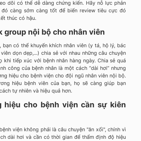
eo dõi có thể dễ dàng chứng kiến. Hãy nỗ lực phản
w đó càng sớm càng tốt để biến review tiêu cực đó
ết thúc có hậu.
 group nội bộ cho nhân viên
bạn có thể khuyến khích nhân viên (y tá, hộ lý, bác
n viên dọn dẹp,...) chia sẻ với nhau những câu chuyện
 khi tiếp xúc với bệnh nhân hàng ngày. Chia sẻ quá
ành công của bệnh nhân là một cách “dài hơi” nhưng
g hiệu cho bệnh viện cho đội ngũ nhân viên nội bộ.
ương hiệu bệnh viên của bạn, họ sẽ càng giúp bạn
ách tự nhiên và hiệu quả hơn.
 hiệu cho bệnh viện cần sự kiên
ệnh viện không phải là câu chuyện "ăn xổi", chính vì
h dài hơi và cần có thời gian để thẩm định độ hiệu