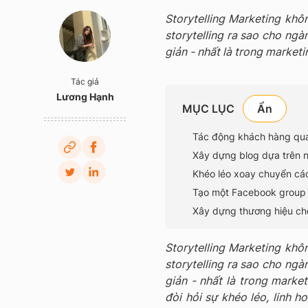
Storytelling Marketing kh
storytelling ra sao cho ngà
giản - nhất là trong marketi
Tác giả
Lương Hạnh
MỤC LỤC
Tác động khách hàng qua
Xây dựng blog dựa trên 
Khéo léo xoay chuyển các
Tạo một Facebook group 
Xây dựng thương hiệu cho
Storytelling Marketing kh
storytelling ra sao cho ngà
giản - nhất là trong marke
đòi hỏi sự khéo léo, linh h