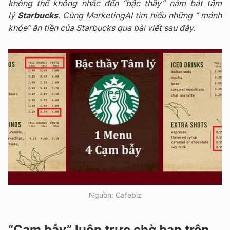
không thể không nhắc đến “bậc thầy” nắm bắt tâm
lý
Starbucks
. Cùng MarketingAI tìm hiểu những “ mánh
khóe” ăn tiền của Starbucks qua bài viết sau đây.
Nguồn: Cafebiz
“Cạm bẫy” luôn trực chờ bạn trên