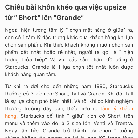
Chiêu bài khôn khéo qua việc upsize
từ “ Short” lên “Grande”
Ngoài hiện tượng tâm lý “ chọn mặt hàng ở giữa” ra,
còn có 1 tâm lý đặc trưng khác của khách hàng khi lựa
chọn sản phẩm. Khi thực khách không muốn chọn sản
phẩm đắt nhất hoặc rẻ nhất, người ta gọi là “ hiện
tượng thỏa hiệp”. Và với các sản phẩm đồ uống ở
Starbucks, Grande là 1 lựa chọn tốt nhất luôn được
khách hàng quan tâm.
Từ khi ra đời cho đến những năm 1990, Starbucks
thường có 3 kích cỡ: Short, Tall và Grande. Khi đó, Tall
là sự lựa chọn phổ biến nhất. Và rồi khi có kinh nghiệm
thương trường dày dặn, thấu hiểu rõ
tâm lý khách
hàng
, Starbucks cố tình “ giấu” kích cỡ Short trên
menu và thêm vào đó là 2 size lớn: Venti và Trentra.
Ngay lập tức, Grande trở thành lựa chọn “ tưởng
chừng không ổn nhưng nó lại là hợp lý” trong lòng