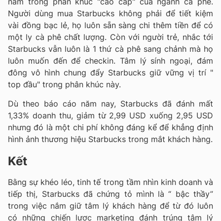
nằm trong phân khúc "cao cấp" của ngành cà phê.
Người dùng mua Starbucks không phải để tiết kiệm
vài đồng bạc lẻ, họ luôn sẵn sàng chi thêm tiền để có
một ly cà phê chất lượng. Còn với người trẻ, nhắc tới
Starbucks vẫn luôn là 1 thứ cà phê sang chảnh mà họ
luôn muốn đến để checkin. Tâm lý sính ngoại, đám
đông vô hình chung đẩy Starbucks giữ vững vị trí "
top đầu" trong phân khúc này.
Dù theo báo cáo năm nay, Starbucks đã đánh mất
1,33% doanh thu, giảm từ 2,99 USD xuống 2,95 USD
nhưng đó là một chi phí không đáng kể để khẳng định
hình ảnh thương hiệu Starbucks trong mắt khách hàng.
Kết
Bằng sự khéo léo, tinh tế trong tầm nhìn kinh doanh và
tiếp thị, Starbucks đã chứng tỏ mình là “ bậc thầy”
trong việc nắm giữ tâm lý khách hàng để từ đó luôn
có những chiến lược marketing đánh trúng tâm lý