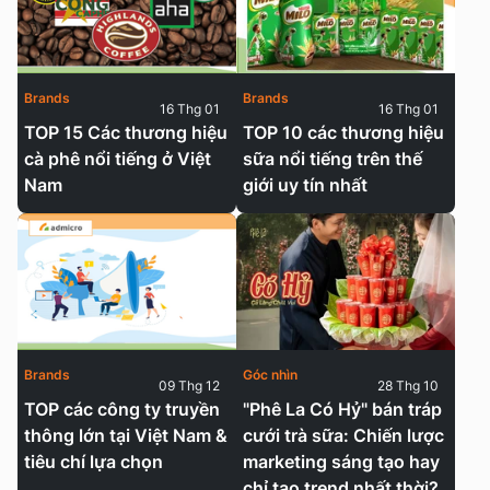
Brands
Brands
16 Thg 01
16 Thg 01
TOP 15 Các thương hiệu
TOP 10 các thương hiệu
cà phê nổi tiếng ở Việt
sữa nổi tiếng trên thế
Nam
giới uy tín nhất
Brands
Góc nhìn
09 Thg 12
28 Thg 10
TOP các công ty truyền
"Phê La Có Hỷ" bán tráp
thông lớn tại Việt Nam &
cưới trà sữa: Chiến lược
tiêu chí lựa chọn
marketing sáng tạo hay
chỉ tạo trend nhất thời?