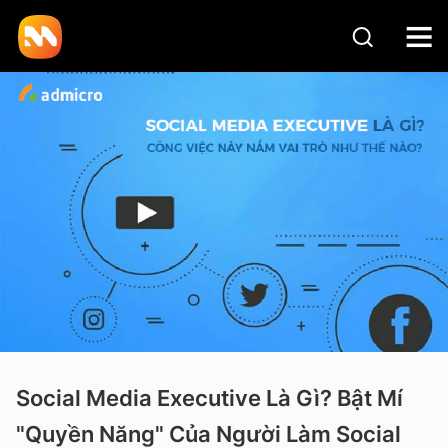
Social Media Executive Là Gì? Bật Mí
"Quyền Năng" Của Người Làm Social