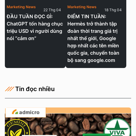
Marketing News
Marketing News
22 Thg 04
18 Thg 04
ĐẦU TUẦN ĐỌC GÌ:
ĐIỂM TIN TUẦN:
ChatGPT tốn hàng chục
Hermès trở thành tập
triệu USD vì người dùng
đoàn thời trang giá trị
nói “cảm ơn”
nhất thế giới, Google
hợp nhất các tên miền
quốc gia, chuyển toàn
bộ sang google.com
Tin đọc nhiều