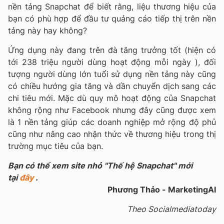
nền tảng Snapchat để biết rằng, liệu thương hiệu của
bạn có phù hợp để đầu tư quảng cáo tiếp thị trên nền
tảng này hay không?
Ứng dụng này đang trên đà tăng trưởng tốt (hiện có
tới 238 triệu người dùng hoạt động mỗi ngày ), đối
tượng người dùng lớn tuổi sử dụng nền tảng này cũng
có chiều hướng gia tăng và dần chuyển dịch sang các
chi tiêu mới. Mặc dù quy mô hoạt động của Snapchat
không rộng như Facebook nhưng đây cũng được xem
là 1 nền tảng giúp các doanh nghiệp mở rộng độ phủ
cũng như nâng cao nhận thức về thương hiệu trong thị
trường mục tiêu của bạn.
B
ạ
n có th
ể
xem site nh
ỏ
''Th
ế
h
ệ
Snapchat'' m
ớ
i
t
ạ
i
đây
.
Phương Thảo - MarketingAI
Theo Socialmediatoday