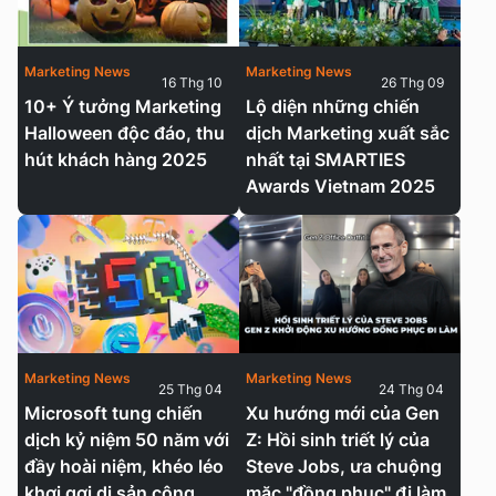
Marketing News
Marketing News
16 Thg 10
26 Thg 09
10+ Ý tưởng Marketing
Lộ diện những chiến
Halloween độc đáo, thu
dịch Marketing xuất sắc
hút khách hàng 2025
nhất tại SMARTIES
Awards Vietnam 2025
Marketing News
Marketing News
25 Thg 04
24 Thg 04
Microsoft tung chiến
Xu hướng mới của Gen
dịch kỷ niệm 50 năm với
Z: Hồi sinh triết lý của
đầy hoài niệm, khéo léo
Steve Jobs, ưa chuộng
khơi gợi di sản công
mặc "đồng phục" đi làm