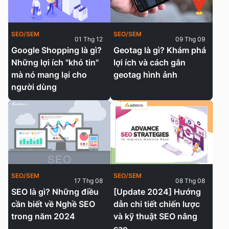
SEO/SEM
SEO/SEM
01 Thg 12
09 Thg 09
Google Shopping là gì?
Geotag là gì? Khám phá
Những lợi ích "khó tin"
lợi ích và cách gắn
mà nó mang lại cho
geotag hình ảnh
người dùng
SEO/SEM
SEO/SEM
17 Thg 08
08 Thg 08
SEO là gì? Những điều
[Update 2024] Hướng
cần biết về Nghề SEO
dẫn chi tiết chiến lược
trong năm 2024
và kỹ thuật SEO nâng
cao