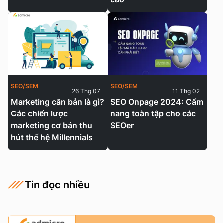
SEO/SEM
SEO/SEM
26 Thg 07
11 Thg 02
Marketing căn bản là gì?
SEO Onpage 2024: Cẩm
Các chiến lược
nang toàn tập cho các
marketing cơ bản thu
SEOer
hút thế hệ Millennials
Tin đọc nhiều