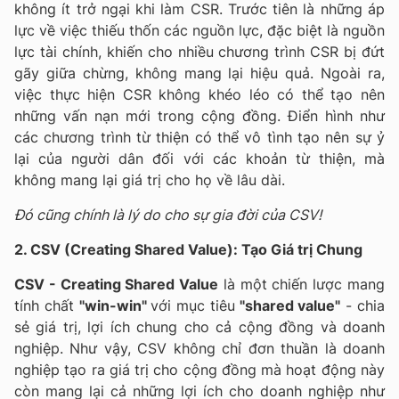
không ít trở ngại khi làm CSR. Trước tiên là những áp
lực về việc thiếu thốn các nguồn lực, đặc biệt là nguồn
lực tài chính, khiến cho nhiều chương trình CSR bị đứt
gãy giữa chừng, không mang lại hiệu quả. Ngoài ra,
việc thực hiện CSR không khéo léo có thể tạo nên
những vấn nạn mới trong cộng đồng. Điển hình như
các chương trình từ thiện có thể vô tình tạo nên sự ỷ
lại của người dân đối với các khoản từ thiện, mà
không mang lại giá trị cho họ về lâu dài.
Đó cũng chính là lý do cho sự gia đời của CSV!
2. CSV (Creating Shared Value): Tạo Giá trị Chung
CSV - Creating Shared Value
là một chiến lược mang
tính chất
"win-win"
với mục tiêu
"shared value"
- chia
sẻ giá trị, lợi ích chung cho cả cộng đồng và doanh
nghiệp. Như vậy, CSV không chỉ đơn thuần là doanh
nghiệp tạo ra giá trị cho cộng đồng mà hoạt động này
còn mang lại cả những lợi ích cho doanh nghiệp như