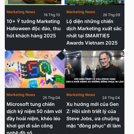
Marketing News
Marketing News
16 Thg 10
26 Thg 09
10+ Ý tưởng Marketing
Lộ diện những chiến
Halloween độc đáo, thu
dịch Marketing xuất sắc
hút khách hàng 2025
nhất tại SMARTIES
Awards Vietnam 2025
Marketing News
Marketing News
25 Thg 04
24 Thg 04
Microsoft tung chiến
Xu hướng mới của Gen
dịch kỷ niệm 50 năm với
Z: Hồi sinh triết lý của
đầy hoài niệm, khéo léo
Steve Jobs, ưa chuộng
khơi gợi di sản công
mặc "đồng phục" đi làm
nghệ đồ sộ