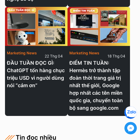
Marketing News
Marketing News
22 Thg 04
18 Thg 04
ĐẦU TUẦN ĐỌC GÌ:
ĐIỂM TIN TUẦN:
ChatGPT tốn hàng chục
Hermès trở thành tập
triệu USD vì người dùng
đoàn thời trang giá trị
nói “cảm ơn”
nhất thế giới, Google
hợp nhất các tên miền
quốc gia, chuyển toàn
bộ sang google.com
Tin đọc nhiều