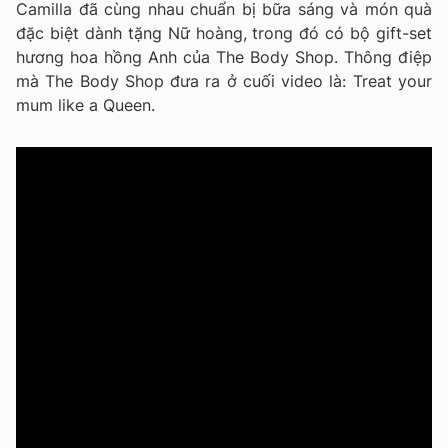
Camilla đã cùng nhau chuẩn bị bữa sáng và món quà
đặc biệt dành tặng Nữ hoàng, trong đó có bộ gift-set
hương hoa hồng Anh của The Body Shop. Thông điệp
mà The Body Shop đưa ra ở cuối video là: Treat your
mum like a Queen.