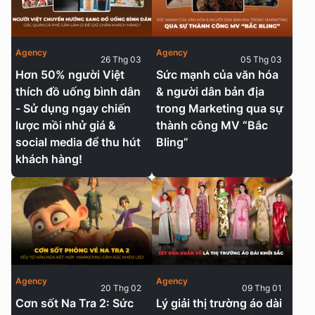
Agency
Agency
26 Thg 03
05 Thg 03
Hơn 50% người Việt
Sức mạnh của văn hóa
thích đồ uống bình dân
& người dân bản địa
- Sử dụng ngay chiến
trong Marketing qua sự
lược mồi nhử giá &
thành công MV “Bắc
social media để thu hút
Bling”
khách hàng!
Agency
Agency
20 Thg 02
09 Thg 01
Cơn sốt Na Tra 2: Sức
Lý giải thị trường áo dài