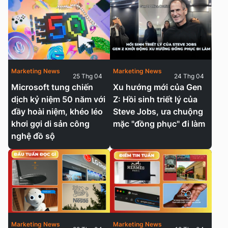
Marketing News
Marketing News
25 Thg 04
24 Thg 04
Microsoft tung chiến
Xu hướng mới của Gen
dịch kỷ niệm 50 năm với
Z: Hồi sinh triết lý của
đầy hoài niệm, khéo léo
Steve Jobs, ưa chuộng
khơi gợi di sản công
mặc "đồng phục" đi làm
nghệ đồ sộ
Marketing News
Marketing News