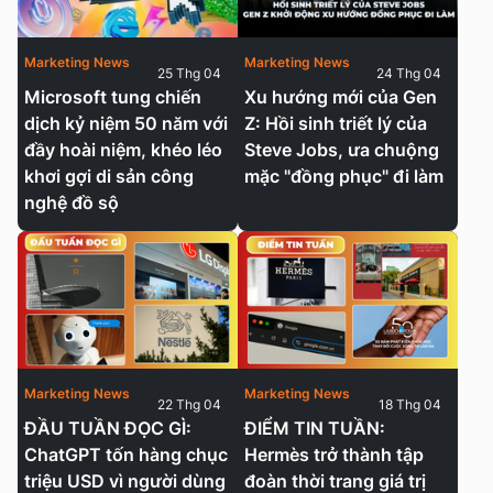
Marketing News
Marketing News
25 Thg 04
24 Thg 04
Microsoft tung chiến
Xu hướng mới của Gen
dịch kỷ niệm 50 năm với
Z: Hồi sinh triết lý của
đầy hoài niệm, khéo léo
Steve Jobs, ưa chuộng
khơi gợi di sản công
mặc "đồng phục" đi làm
nghệ đồ sộ
Marketing News
Marketing News
22 Thg 04
18 Thg 04
ĐẦU TUẦN ĐỌC GÌ:
ĐIỂM TIN TUẦN:
ChatGPT tốn hàng chục
Hermès trở thành tập
triệu USD vì người dùng
đoàn thời trang giá trị