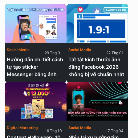
Social Media
Social Media
29 Thg 01
22 Thg 01
Hướng dẫn chi tiết cách
Tất tật kích thước ảnh
tự tạo sticker
đăng Facebook 2026
Messenger bằng ảnh
không bị vỡ chuẩn nhất
Digital Marketing
Social Media
16 Thg 10
17 Thg 04
Content Halloween: 10
Nhìn lại xu hướng tìm