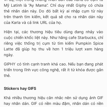
Mỹ Latinh là “Ay Mama”. Chỉ duy nhất Giphy có chứa
thẻ nhãn dán này. Do đó bất kỳ ai nhập cụm từ này
trên thanh tìm kiếm, kết quả sẽ cho ra nhãn dán này
của Karla và cả link URL của họ.
Hiện tại, các thương hiệu tiêu dùng đang nhảy vào
cuộc chiến khốc liệt này. Như hãng cafe Starbucks, chỉ
riêng việc thống trị cụm từ tìm kiếm Pumpkin Spice
Latte đã giúp họ thu về hơn 1 triệu lượt xem hàng
ngày.
GIPHY có tính cạnh tranh khá cao. Nếu bạn đang phát
triển trong lĩnh vực công nghệ, rất ít từ khóa được gắn
thẻ.
Stickers hay GIFS
Khá nhiều thương hiệu cân nhắc nên sử dụng ảnh GIF
hay nhãn dán. GIF có nền màu đậm, nhãn dán có nền