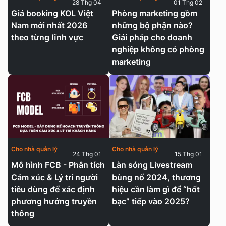
28 Thg 04
01 Thg 02
Giá booking KOL Việt
Phòng marketing gồm
Nam mới nhất 2026
những bộ phận nào?
theo từng lĩnh vực
Giải pháp cho doanh
nghiệp không có phòng
marketing
Cho nhà quản lý
Cho nhà quản lý
24 Thg 01
15 Thg 01
Mô hình FCB - Phân tích
Làn sóng Livestream
Cảm xúc & Lý trí người
bùng nổ 2024, thương
tiêu dùng để xác định
hiệu cần làm gì để “hốt
phương hướng truyền
bạc” tiếp vào 2025?
thông