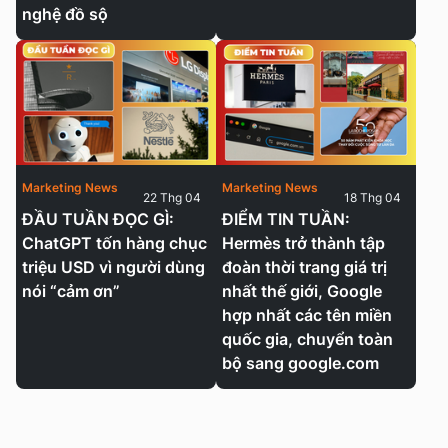
nghệ đồ sộ
Marketing News
Marketing News
22 Thg 04
18 Thg 04
ĐẦU TUẦN ĐỌC GÌ:
ĐIỂM TIN TUẦN:
ChatGPT tốn hàng chục
Hermès trở thành tập
triệu USD vì người dùng
đoàn thời trang giá trị
nói “cảm ơn”
nhất thế giới, Google
hợp nhất các tên miền
quốc gia, chuyển toàn
bộ sang google.com