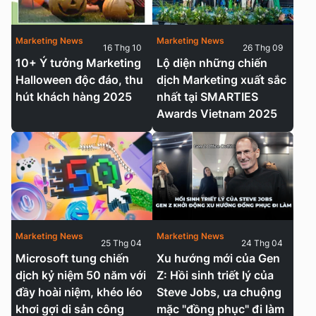
Marketing News
Marketing News
16 Thg 10
26 Thg 09
10+ Ý tưởng Marketing
Lộ diện những chiến
Halloween độc đáo, thu
dịch Marketing xuất sắc
hút khách hàng 2025
nhất tại SMARTIES
Awards Vietnam 2025
Marketing News
Marketing News
25 Thg 04
24 Thg 04
Microsoft tung chiến
Xu hướng mới của Gen
dịch kỷ niệm 50 năm với
Z: Hồi sinh triết lý của
đầy hoài niệm, khéo léo
Steve Jobs, ưa chuộng
khơi gợi di sản công
mặc "đồng phục" đi làm