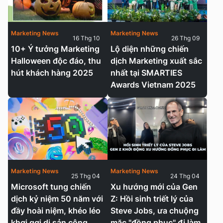
Marketing News
Marketing News
16 Thg 10
26 Thg 09
10+ Ý tưởng Marketing
Lộ diện những chiến
Halloween độc đáo, thu
dịch Marketing xuất sắc
hút khách hàng 2025
nhất tại SMARTIES
Awards Vietnam 2025
Marketing News
Marketing News
25 Thg 04
24 Thg 04
Microsoft tung chiến
Xu hướng mới của Gen
dịch kỷ niệm 50 năm với
Z: Hồi sinh triết lý của
đầy hoài niệm, khéo léo
Steve Jobs, ưa chuộng
khơi gợi di sản công
mặc "đồng phục" đi làm