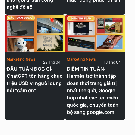
nghệ đồ sộ
Marketing News
Marketing News
22 Thg 04
18 Thg 04
ĐẦU TUẦN ĐỌC GÌ:
ĐIỂM TIN TUẦN:
ChatGPT tốn hàng chục
Hermès trở thành tập
triệu USD vì người dùng
đoàn thời trang giá trị
nói “cảm ơn”
nhất thế giới, Google
hợp nhất các tên miền
quốc gia, chuyển toàn
bộ sang google.com