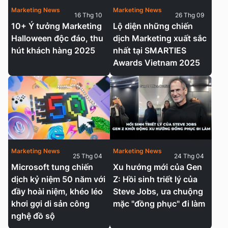
Marketing News
Marketing News
16 Thg 10
26 Thg 09
10+ Ý tưởng Marketing
Lộ diện những chiến
Halloween độc đáo, thu
dịch Marketing xuất sắc
hút khách hàng 2025
nhất tại SMARTIES
Awards Vietnam 2025
Marketing News
Marketing News
25 Thg 04
24 Thg 04
Microsoft tung chiến
Xu hướng mới của Gen
dịch kỷ niệm 50 năm với
Z: Hồi sinh triết lý của
đầy hoài niệm, khéo léo
Steve Jobs, ưa chuộng
khơi gợi di sản công
mặc "đồng phục" đi làm
nghệ đồ sộ