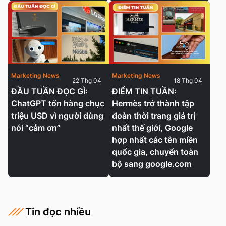
Marketing News
Marketing News
22 Thg 04
18 Thg 04
ĐẦU TUẦN ĐỌC GÌ:
ĐIỂM TIN TUẦN:
ChatGPT tốn hàng chục
Hermès trở thành tập
triệu USD vì người dùng
đoàn thời trang giá trị
nói “cảm ơn”
nhất thế giới, Google
hợp nhất các tên miền
quốc gia, chuyển toàn
bộ sang google.com
Tin đọc nhiều