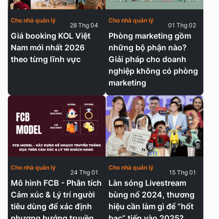
Cho nhà quản lý
Cho nhà quản lý
28 Thg 04
01 Thg 02
Giá booking KOL Việt
Phòng marketing gồm
Nam mới nhất 2026
những bộ phận nào?
theo từng lĩnh vực
Giải pháp cho doanh
nghiệp không có phòng
marketing
Cho nhà quản lý
Cho nhà quản lý
24 Thg 01
15 Thg 01
Mô hình FCB - Phân tích
Làn sóng Livestream
Cảm xúc & Lý trí người
bùng nổ 2024, thương
tiêu dùng để xác định
hiệu cần làm gì để “hốt
phương hướng truyền
bạc” tiếp vào 2025?