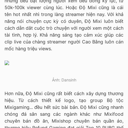
nhưng đều đạt lượng người xem đều đông kỷ lục, từ
50k-100k viewer cùng lúc. Hoặc Độ Mixi cũng là cái
tên hot nhất nhì trong làng streamer hiện nay. Với khả
năng nói chuyện cực kỳ có duyên, Độ Mixi luôn biết
cách dẫn dắt cuộc trò chuyện với người xem một cách
tài tình, hợp lý. Khả năng sáng tạo cảm xúc giúp các
clip live của chàng streamer người Cao Bằng luôn cán
mốc hàng triệu views.
Ảnh: Dansinh
Hơn nữa, Độ Mixi cũng rất biết cách xây dựng thương
hiệu. Từ cách thiết kế logo, tạo group Bộ tộc
Mixigaming... đều hết sức bài bản. Độ Mixi cũng nhanh
chóng đá sân sang các ngành khác như Mixifood
chuyên bán đồ ăn, Mixishop chuyên bán quần áo,
thương hiệu Refund Gaming đạt giải Top 10 PUBG thế