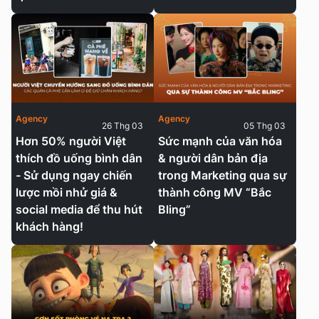
Agency
Agency
26 Thg 03
05 Thg 03
Hơn 50% người Việt
Sức mạnh của văn hóa
thích đồ uống bình dân
& người dân bản địa
- Sử dụng ngay chiến
trong Marketing qua sự
lược mồi nhử giá &
thành công MV “Bắc
social media để thu hút
Bling”
khách hàng!