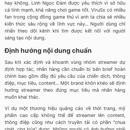
hay không. Linh Ngọc Đàm được yêu thích vì sở hữu
cá tính mạnh, khả năng chơi game tốt. ViruSs có nhiều
fan trong cộng đồng game thủ vì anh ta chia sẻ nhiều
kiến thức sâu rộng về lĩnh vực này... Người dùng chỉ
nhấn theo dõi kênh khi tìm được kết nối với người
sáng tạo nội dung.
Định hướng nội dung chuẩn
Sau khi xác định và khoanh vùng nhóm streamer dự
định hợp tác, nhãn hàng cần chuẩn bị bản brief hoàn
chỉnh bao gồm đầy đủ yêu cầu của chiến dịch, thông
điệp, mục tiêu, content... Một brand khôn khéo sẽ định
hướng streamer theo đúng mục tiêu mà nhãn hàng
muốn khai thác.
Ví dụ một thương hiệu quảng cáo về thời trang, mỹ
phẩm cao cấp không thể để streamer lên content,
thông điệp cũng như cách truyền tải có phần "chua
chát, chợ búa" được. Những người có ảnh hưởng phải