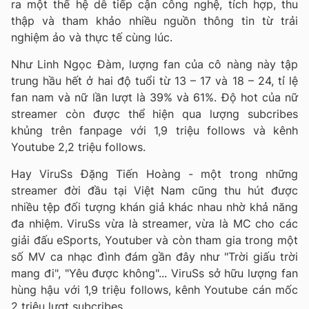
ra một thế hệ dễ tiếp cận công nghệ, tích hợp, thu
thập và tham khảo nhiều nguồn thông tin từ trải
nghiệm ảo và thực tế cùng lúc.
Như Linh Ngọc Đàm, lượng fan của cô nàng này tập
trung hầu hết ở hai độ tuổi từ 13 – 17 và 18 – 24, tỉ lệ
fan nam và nữ lần lượt là 39% và 61%. Độ hot của nữ
streamer còn được thể hiện qua lượng subcribes
khủng trên fanpage với 1,9 triệu follows và kênh
Youtube 2,2 triệu follows.
Hay ViruSs Đặng Tiến Hoàng - một trong những
streamer đời đầu tại Việt Nam cũng thu hút được
nhiều tệp đối tượng khán giả khác nhau nhờ khả năng
đa nhiệm. ViruSs vừa là streamer, vừa là MC cho các
giải đấu eSports, Youtuber và còn tham gia trong một
số MV ca nhạc đình đám gần đây như "Trời giấu trời
mang đi", "Yêu được không"... ViruSs sở hữu lượng fan
hùng hậu với 1,9 triệu follows, kênh Youtube cán mốc
2 triệu lượt subcribes.