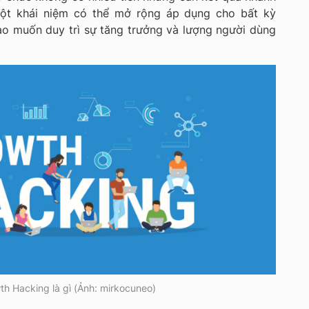
một khái niệm có thể mở rộng áp dụng cho bất kỳ
ào muốn duy trì sự tăng trưởng và lượng người dùng
th Hacking là gì (Ảnh: mirkocuneo)