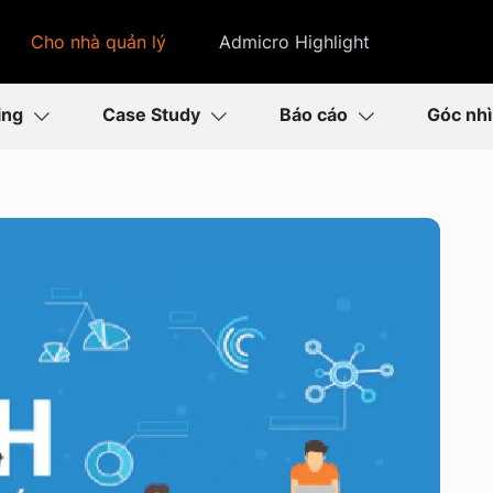
Cho nhà quản lý
Admicro Highlight
ing
Case Study
Báo cáo
Góc nh