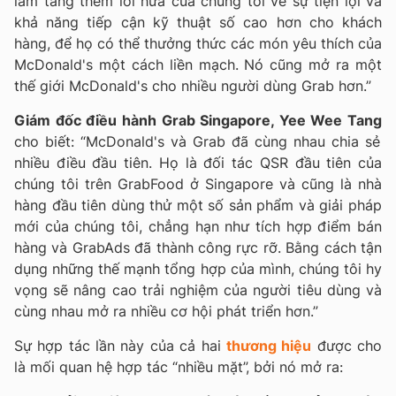
làm tăng thêm lời hứa của chúng tôi về sự tiện lợi và
khả năng tiếp cận kỹ thuật số cao hơn cho khách
hàng, để họ có thể thưởng thức các món yêu thích của
McDonald's một cách liền mạch. Nó cũng mở ra một
thế giới McDonald's cho nhiều người dùng Grab hơn.”
Giám đốc điều hành Grab Singapore, Yee Wee Tang
cho biết: “McDonald's và Grab đã cùng nhau chia sẻ
nhiều điều đầu tiên. Họ là đối tác QSR đầu tiên của
chúng tôi trên GrabFood ở Singapore và cũng là nhà
hàng đầu tiên dùng thử một số sản phẩm và giải pháp
mới của chúng tôi, chẳng hạn như tích hợp điểm bán
hàng và GrabAds đã thành công rực rỡ. Bằng cách tận
dụng những thế mạnh tổng hợp của mình, chúng tôi hy
vọng sẽ nâng cao trải nghiệm của người tiêu dùng và
cùng nhau mở ra nhiều cơ hội phát triển hơn.”
Sự hợp tác lần này của cả hai
thương hiệu
được cho
là mối quan hệ hợp tác “nhiều mặt”, bởi nó mở ra: