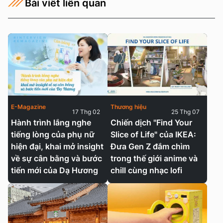
Bài viết liên quan
E-Magazine
Thương hiệu
17 Thg 02
25 Thg 07
Hành trình lắng nghe
Chiến dịch "Find Your
tiếng lòng của phụ nữ
Slice of Life" của IKEA:
hiện đại, khai mở insight
Đưa Gen Z đắm chìm
về sự cân bằng và bước
trong thế giới anime và
tiến mới của Dạ Hương
chill cùng nhạc lofi