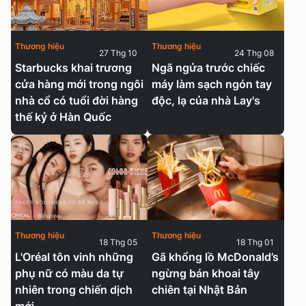
Thương hiệu
Thương hiệu
27 Thg 10
24 Thg 08
Starbucks khai trương
Ngã ngửa trước chiếc
cửa hàng mới trong ngôi
máy làm sạch ngón tay
nhà cổ có tuổi đời hàng
độc, lạ của nhà Lay's
thế kỷ ở Hàn Quốc
Thương hiệu
Thương hiệu
18 Thg 05
18 Thg 01
L'Oréal tôn vinh những
Gã khổng lồ McDonald’s
phụ nữ có màu da tự
ngừng bán khoai tây
nhiên trong chiến dịch
chiên tại Nhật Bản