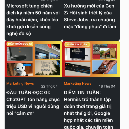
Microsoft tung chiến
Xu hướng mới của Gen
dịch kỷ niệm 50 năm với
Z: Hồi sinh triết lý của
đầy hoài niệm, khéo léo
Steve Jobs, ưa chuộng
khơi gợi di sản công
mặc "đồng phục" đi làm
nghệ đồ sộ
Marketing News
Marketing News
22 Thg 04
18 Thg 04
ĐẦU TUẦN ĐỌC GÌ:
ĐIỂM TIN TUẦN:
ChatGPT tốn hàng chục
Hermès trở thành tập
triệu USD vì người dùng
đoàn thời trang giá trị
nói “cảm ơn”
nhất thế giới, Google
hợp nhất các tên miền
quốc gia, chuyển toàn