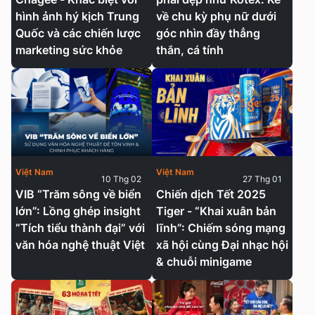
hình ảnh hý kịch Trung
về chu kỳ phụ nữ dưới
Quốc và các chiến lược
góc nhìn đầy thẳng
marketing sức khỏe
thắn, cá tính
Việt Nam
Việt Nam
10 Thg 02
27 Thg 01
VIB “Trăm sông về biển
Chiến dịch Tết 2025
lớn”: Lồng ghép insight
Tiger - “Khai xuân bản
“Tích tiểu thành đại” với
lĩnh”: Chiếm sóng mạng
văn hóa nghệ thuật Việt
xã hội cùng Đại nhạc hội
& chuỗi minigame