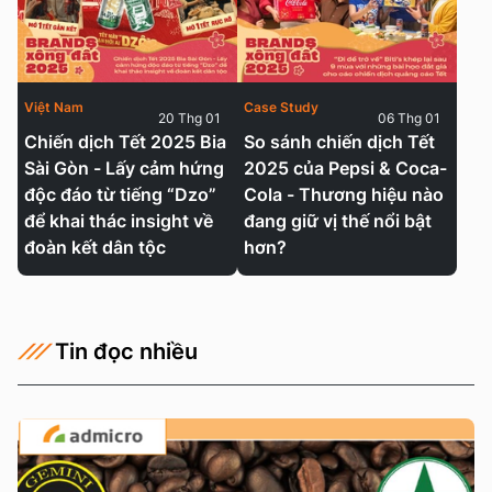
Việt Nam
Case Study
20 Thg 01
06 Thg 01
Chiến dịch Tết 2025 Bia
So sánh chiến dịch Tết
Sài Gòn - Lấy cảm hứng
2025 của Pepsi & Coca-
độc đáo từ tiếng “Dzo”
Cola - Thương hiệu nào
để khai thác insight về
đang giữ vị thế nổi bật
đoàn kết dân tộc
hơn?
Tin đọc nhiều