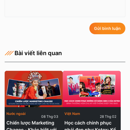
Gửi bình luận
Bài viết liên quan
Nước ngoài
Việt Nam
08 Thg 03
28 Thg 02
Chiến lược Marketing
Học cách chinh phục
Chagee - Khác biệt với
phái đẹp như Kotex: Kể