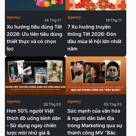
Agency
Agency
24 Thg 11
18 Thg 11
Xu hướng tiêu dùng Tết
7 Xu hướng truyền
2026: Ưu tiên tiêu dùng
thông Tết 2026: Đón
thiết thực và có chọn
đầu mùa lễ hội lớn nhất
lọc
năm
Agency
Agency
26 Thg 03
05 Thg 03
Hơn 50% người Việt
Sức mạnh của văn hóa
thích đồ uống bình dân
& người dân bản địa
- Sử dụng ngay chiến
trong Marketing qua sự
lược mồi nhử giá &
thành công MV “Bắc