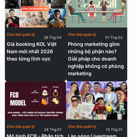
Cho nhà quản lý
Cho nhà quản lý
28 Thg 04
01 Thg 02
Giá booking KOL Việt
Phòng marketing gồm
Nam mới nhất 2026
những bộ phận nào?
theo từng lĩnh vực
Giải pháp cho doanh
nghiệp không có phòng
marketing
Cho nhà quản lý
Cho nhà quản lý
24 Thg 01
15 Thg 01
Mô hình FCB - Phân tích
Làn sóng Livestream