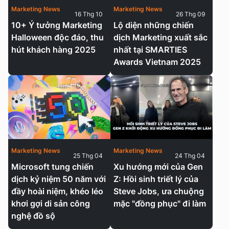
Marketing News
Marketing News
16 Thg 10
26 Thg 09
10+ Ý tưởng Marketing
Lộ diện những chiến
Halloween độc đáo, thu
dịch Marketing xuất sắc
hút khách hàng 2025
nhất tại SMARTIES
Awards Vietnam 2025
Marketing News
Marketing News
25 Thg 04
24 Thg 04
Microsoft tung chiến
Xu hướng mới của Gen
dịch kỷ niệm 50 năm với
Z: Hồi sinh triết lý của
đầy hoài niệm, khéo léo
Steve Jobs, ưa chuộng
khơi gợi di sản công
mặc "đồng phục" đi làm
nghệ đồ sộ