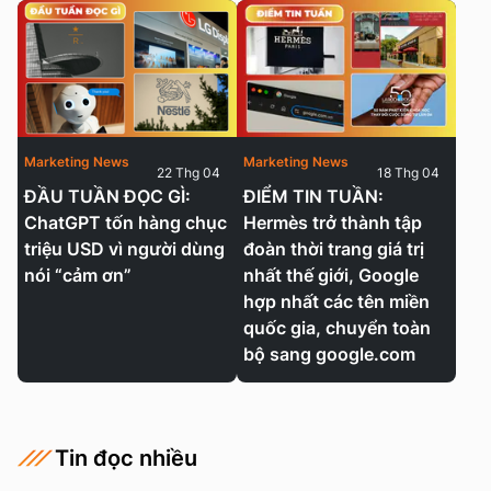
Marketing News
Marketing News
22 Thg 04
18 Thg 04
ĐẦU TUẦN ĐỌC GÌ:
ĐIỂM TIN TUẦN:
ChatGPT tốn hàng chục
Hermès trở thành tập
triệu USD vì người dùng
đoàn thời trang giá trị
nói “cảm ơn”
nhất thế giới, Google
hợp nhất các tên miền
quốc gia, chuyển toàn
bộ sang google.com
Tin đọc nhiều