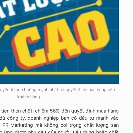
à yếu tố ảnh hưởng mạnh nhất tới quyết định mua hàng của
khách hàng
 tiên then chốt, chiếm 56% đến quyết định mua hàng
 dù công ty, doanh nghiệp bạn có đầu tư mạnh vào
, PR Marketing mà không coi trọng chất lượng sản
 ứng được nhu cầu của người tiêu dùng hoặc chất