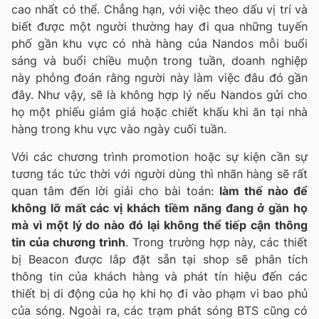
cao nhất có thể. Chẳng hạn, với việc theo dấu vị trí và
biết được một người thường hay đi qua những tuyến
phố gần khu vực có nhà hàng của Nandos mỗi buổi
sáng và buổi chiều muộn trong tuần, doanh nghiệp
này phỏng đoán rằng người này làm việc đâu đó gần
đây. Như vậy, sẽ là không hợp lý nếu Nandos gửi cho
họ một phiếu giảm giá hoặc chiết khấu khi ăn tại nhà
hàng trong khu vực vào ngày cuối tuần.
Với các chương trình promotion hoặc sự kiện cần sự
tương tác tức thời với người dùng thì nhãn hàng sẽ rất
quan tâm đến lời giải cho bài toán:
làm thế nào để
không lỡ mất các vị khách tiềm năng đang ở gần họ
mà vì một lý do nào đó lại không thể tiếp cận thông
tin của chương trình
. Trong trường hợp này, các thiết
bị Beacon được lắp đặt sẵn tại shop sẽ phân tích
thông tin của khách hàng và phát tín hiệu đến các
thiết bị di động của họ khi họ đi vào phạm vi bao phủ
của sóng. Ngoài ra, các trạm phát sóng BTS cũng có