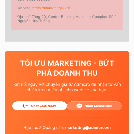
Website:
https://marketingai.vn/
Địa chỉ: Tầng 20, Center Building Hapulico Complex, Số 1
Nguyễn Huy Tưởng
TỐI ƯU MARKETING - BỨT
PHÁ DOANH THU
Kết nối ngay với chuyên gia từ Admicro để nhận tư vấn
chiến lược miễn phí cho website của bạn.
Hợp tác & Quảng cáo:
marketing@admicro.vn