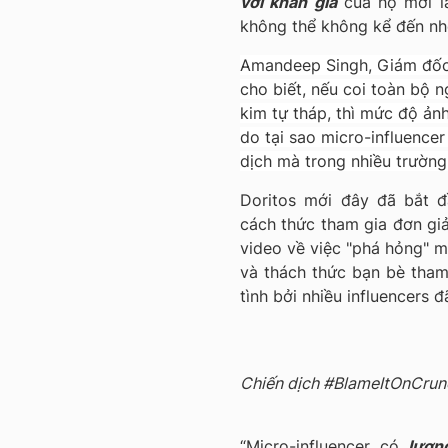
với khán giả
của họ mới là
không thể không kể đến nh
Amandeep Singh, Giám đốc
cho biết, nếu coi toàn bộ 
kim tự tháp, thì mức độ ản
do tại sao micro-influence
dịch mà trong nhiều trường
Doritos mới đây đã bắt 
cách thức tham gia đơn giả
video về việc "phá hỏng" mọ
và thách thức bạn bè tham
tình bởi nhiều influencers 
Chiến dịch #BlameItOnCrunc
“Micro-influencer có
lượn