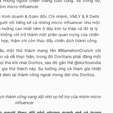
 những người chiến thắng cuối cùng. Và trong đó,
óm micro-Influencer.
 Kinh doanh & Giám đốc Chi nhánh, VMLY & R Delhi
người nổi tiếng kể cả những micro-influencer như một
h hưởng cao nhất nằm ở đáy kim tự tháp và đó là lý
r không chỉ trở thành một phần quan trọng của chiến
 hợp, thậm chí còn thúc đẩy chiến dịch thành công.
đầu một thử thách mang tên #BlameitonCrunch với
n và dễ thực hiện, trong đó Doritians phải đăng một
i thứ khi nhai Doritos, sau đó gắn thẻ @doritosindia
 gia thử thách này. Sự hưởng ứng và tham gia nhiệt
đã đem lại thành công ngoài mong đợi cho Doritos.
h thành công vang dội nhờ sự hỗ trợ của nhóm micro
influencer
g người theo dõi nhỏ nhưng mạnh mẽ và trung