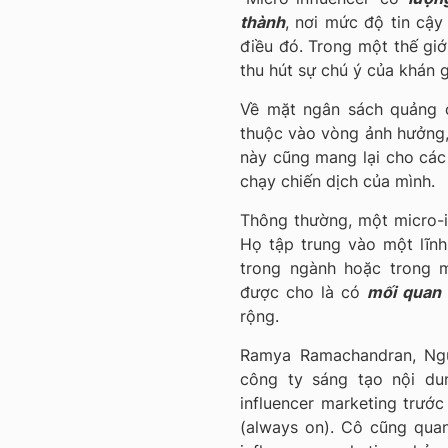
thành
, nơi mức độ tin cậ
điều đó. Trong một thế giớ
thu hút sự chú ý của khán g
Về mặt ngân sách quảng c
thuộc vào vòng ảnh hưởng,
này cũng mang lại cho các 
chạy chiến dịch của mình.
Thông thường, một micro-i
Họ tập trung vào một lĩn
trong ngành hoặc trong 
được cho là có
mối
quan 
rộng.
Ramya Ramachandran, Ng
công ty sáng tạo nội dun
influencer marketing trướ
(always on).
Cô cũng quan