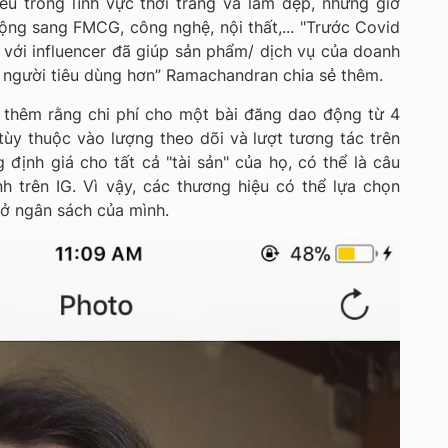
ếu trong lĩnh vực thời trang và làm đẹp, nhưng giờ
ng sang FMCG, công nghệ, nội thất,... "Trước Covid
 với influencer đã giúp sản phẩm/ dịch vụ của doanh
 người tiêu dùng hơn” Ramachandran chia sẻ thêm.
 thêm rằng chi phí cho một bài đăng dao động từ 4
ùy thuộc vào lượng theo dõi và lượt tương tác trên
 định giá cho tất cả "tài sản" của họ, có thể là câu
h trên IG. Vì vậy, các thương hiệu có thể lựa chọn
sở ngân sách của mình.