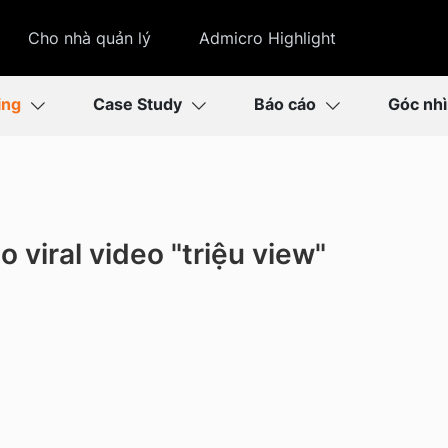
Cho nhà quản lý
Admicro Highlight
ing
Case Study
Báo cáo
Góc nh
 viral video "triệu view"