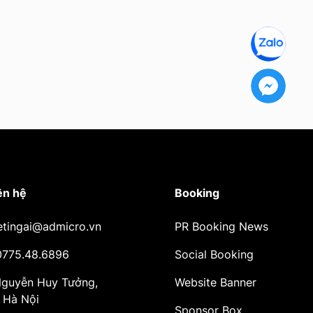
ên hệ
Booking
etingai@admicro.vn
PR Booking News
 0775.48.6896
Social Booking
 Nguyễn Huy Tưởng,
Website Banner
 Hà Nội
Sponsor Box