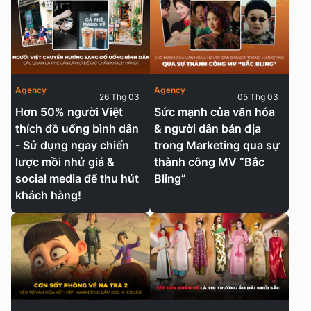
Agency
Agency
26 Thg 03
05 Thg 03
Hơn 50% người Việt
Sức mạnh của văn hóa
thích đồ uống bình dân
& người dân bản địa
- Sử dụng ngay chiến
trong Marketing qua sự
lược mồi nhử giá &
thành công MV “Bắc
social media để thu hút
Bling”
khách hàng!