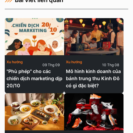
Bài viết liên quan
Xu hướng
Xu hướng
09 Thg 09
10 Thg 08
"Phù phép" cho các
Mô hình kinh doanh của
chiến dịch marketing dịp
bánh trung thu Kinh Đô
20/10
có gì đặc biệt?