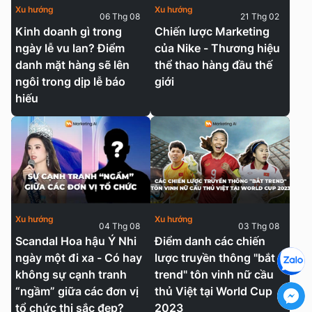
Xu hướng
Xu hướng
06 Thg 08
21 Thg 02
Kinh doanh gì trong
Chiến lược Marketing
ngày lễ vu lan? Điểm
của Nike - Thương hiệu
danh mặt hàng sẽ lên
thể thao hàng đầu thế
ngôi trong dịp lễ báo
giới
hiếu
Xu hướng
Xu hướng
04 Thg 08
03 Thg 08
Scandal Hoa hậu Ý Nhi
Điểm danh các chiến
ngày một đi xa - Có hay
lược truyền thông "bắt
không sự cạnh tranh
trend" tôn vinh nữ cầu
“ngầm” giữa các đơn vị
thủ Việt tại World Cup
tổ chức thi sắc đẹp?
2023