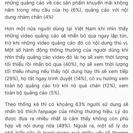
những quảng cáo về các sản phẩm khuyến mãi không
nằm trong nhu cầu của họ (6%), quảng cáo với nội
dung nhàm chán (4%)
Hơn một nửa người dùng tại Việt Nam khi nhìn thấy
những video quảng cáo sẽ nhấn bỏ qua ngay lập tức,
trừ khi những video quảng cáo đó có nội dung thú vị.
Một số hành động thông thường của người dùng khi
nhìn thấy quảng cáo video đó là: họ sẽ xem thời lượng
tối thiểu rồi nhấn bỏ qua (40%), họ sẽ xem thời lượng
tối thiểu nhưng nếu thấy nội dung hay thì sẽ xem tiếp
(29%), họ tắt ngay trình duyệt (14%), có xu hướng xem
toàn bộ quảng cáo trừ khi nó quá chán (12%), xem
toàn bộ quảng cáo (5%).
Theo thống kê thì có khoảng 63% người sử dụng sẽ
nhấn bỏ thích fanpage của những thương hiệu. Lý do
được đưa ra nhiều nhất là cảm thấy không còn phù
hợp về nội dung nữa (49%). Ngoài ra, một số lý do
phổ biến nữa là trang mang quá nhiều yếu tố thương