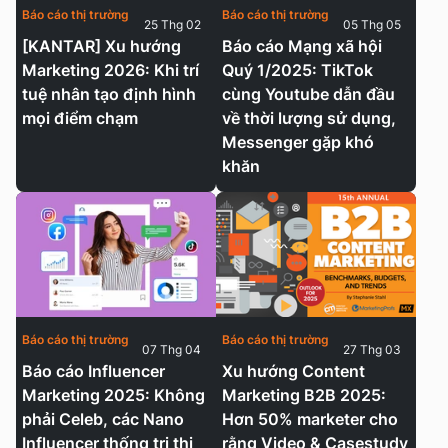
Báo cáo thị trường
Báo cáo thị trường
25 Thg 02
05 Thg 05
[KANTAR] Xu hướng
Báo cáo Mạng xã hội
Marketing 2026: Khi trí
Quý 1/2025: TikTok
tuệ nhân tạo định hình
cùng Youtube dẫn đầu
mọi điểm chạm
về thời lượng sử dụng,
Messenger gặp khó
khăn
Báo cáo thị trường
Báo cáo thị trường
07 Thg 04
27 Thg 03
Báo cáo Influencer
Xu hướng Content
Marketing 2025: Không
Marketing B2B 2025:
phải Celeb, các Nano
Hơn 50% marketer cho
Influencer thống trị thị
rằng Video & Casestudy