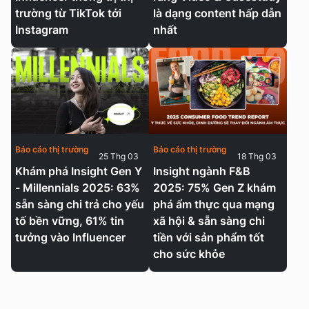
trường từ TikTok tới
là dạng content hấp dẫn
Instagram
nhất
Báo cáo thị trường
Báo cáo thị trường
25 Thg 03
18 Thg 03
Khám phá Insight Gen Y
Insight ngành F&B
- Millennials 2025: 63%
2025: 75% Gen Z khám
sẵn sàng chi trả cho yếu
phá ẩm thực qua mạng
tố bền vững, 61% tin
xã hội & sẵn sàng chi
tưởng vào Influencer
tiền với sản phẩm tốt
cho sức khỏe