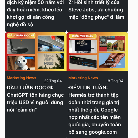
dịch kỷ niệm 50 năm với
Z: Hồi sinh triết lý của
đầy hoài niệm, khéo léo
Steve Jobs, ưa chuộng
khơi gợi di sản công
mặc "đồng phục" đi làm
nghệ đồ sộ
Marketing News
Marketing News
22 Thg 04
18 Thg 04
ĐẦU TUẦN ĐỌC GÌ:
ĐIỂM TIN TUẦN:
ChatGPT tốn hàng chục
Hermès trở thành tập
triệu USD vì người dùng
đoàn thời trang giá trị
nói “cảm ơn”
nhất thế giới, Google
hợp nhất các tên miền
quốc gia, chuyển toàn
bộ sang google.com