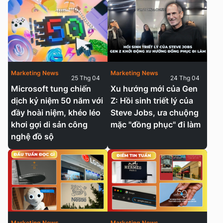
Marketing News
Marketing News
25 Thg 04
24 Thg 04
Microsoft tung chiến
Xu hướng mới của Gen
dịch kỷ niệm 50 năm với
Z: Hồi sinh triết lý của
đầy hoài niệm, khéo léo
Steve Jobs, ưa chuộng
khơi gợi di sản công
mặc "đồng phục" đi làm
nghệ đồ sộ
Marketing News
Marketing News