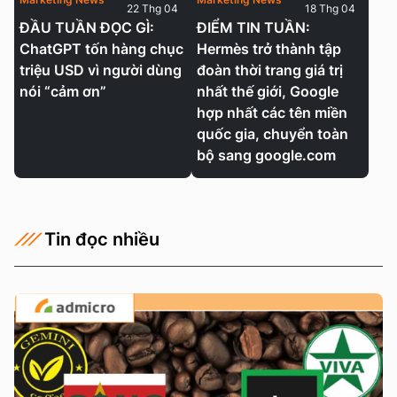
22 Thg 04
18 Thg 04
ĐẦU TUẦN ĐỌC GÌ:
ĐIỂM TIN TUẦN:
ChatGPT tốn hàng chục
Hermès trở thành tập
triệu USD vì người dùng
đoàn thời trang giá trị
nói “cảm ơn”
nhất thế giới, Google
hợp nhất các tên miền
quốc gia, chuyển toàn
bộ sang google.com
Tin đọc nhiều