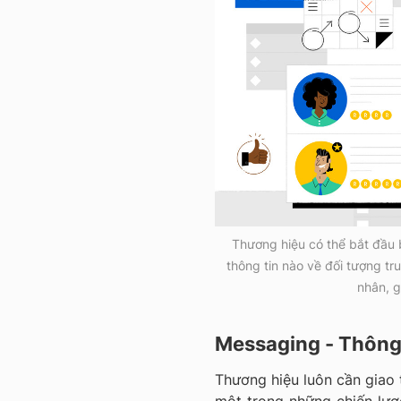
Thương hiệu có thể bắt đầu 
thông tin nào về đối tượng tru
nhân, g
Messaging - Thông
Thương hiệu luôn cần giao t
một trong những chiến lư