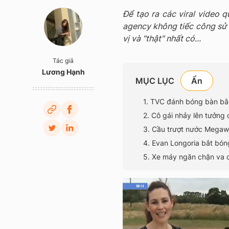
Để tạo ra các viral video q
agency không tiếc công sử 
vị và "thật" nhất có...
Tác giả
Lương Hạnh
MỤC LỤC
1. TVC đánh bóng bàn bằ
2. Cô gái nhảy lên tưởng
3. Cầu trượt nước Mega
4. Evan Longoria bắt bó
5. Xe máy ngăn chặn va