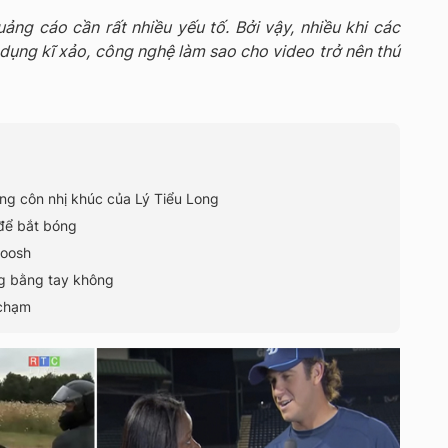
uảng cáo cần rất nhiều yếu tố. Bởi vậy, nhiều khi các
dụng kĩ xảo, công nghệ làm sao cho video trở nên thú
ng côn nhị khúc của Lý Tiểu Long
 để bắt bóng
woosh
ng bằng tay không
 chạm