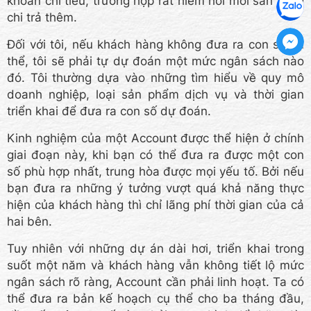
khoản chi tiêu, trường hợp rất hiếm hoi mới sẵn sàng
chi trả thêm.
Đối với tôi, nếu khách hàng không đưa ra con số cụ
thể, tôi sẽ phải tự dự đoán một mức ngân sách nào
đó. Tôi thường dựa vào những tìm hiểu về quy mô
doanh nghiệp, loại sản phẩm dịch vụ và thời gian
triển khai để đưa ra con số dự đoán.
Kinh nghiệm của một Account được thể hiện ở chính
giai đoạn này, khi bạn có thể đưa ra được một con
số phù hợp nhất, trung hòa được mọi yếu tố. Bởi nếu
bạn đưa ra những ý tưởng vượt quá khả năng thực
hiện của khách hàng thì chỉ lãng phí thời gian của cả
hai bên.
Tuy nhiên với những dự án dài hơi, triển khai trong
suốt một năm và khách hàng vẫn không tiết lộ mức
ngân sách rõ ràng, Account cần phải linh hoạt. Ta có
thể đưa ra bản kế hoạch cụ thể cho ba tháng đầu,