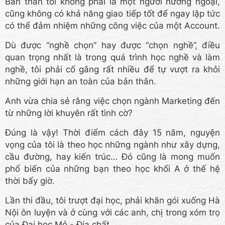
Bản thân tôi không phải là một người hướng ngoại,
cũng không có khả năng giao tiếp tốt để ngay lập tức
có thể đảm nhiệm những công việc của một Account.
Dù được “nghề chọn” hay được “chọn nghề”, điều
quan trọng nhất là trong quá trình học nghề và làm
nghề, tôi phải cố gắng rất nhiều để tự vượt ra khỏi
những giới hạn an toàn của bản thân.
Anh vừa chia sẻ rằng việc chọn ngành Marketing đến
từ những lời khuyên rất tình cờ?
Đúng là vậy! Thời điểm cách đây 15 năm, nguyện
vọng của tôi là theo học những ngành như xây dựng,
cầu đường, hay kiến trúc… Đó cũng là mong muốn
phổ biến của những bạn theo học khối A ở thế hệ
thời bấy giờ.
Lần thi đầu, tôi trượt đại học, phải khăn gói xuống Hà
Nội ôn luyện và ở cùng với các anh, chị trong xóm trọ
của Đại học Mỏ - Địa chất.